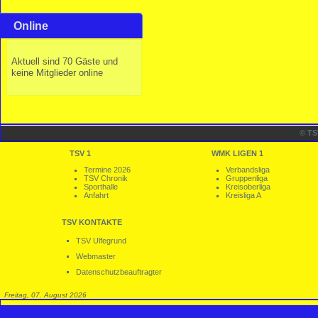
Online
Aktuell sind 70 Gäste und
keine Mitglieder online
© TS
TSV 1
WMK LIGEN 1
Termine 2026
Verbandsliga
TSV Chronik
Gruppenliga
Sporthalle
Kreisoberliga
Anfahrt
Kreisliga A
TSV KONTAKTE
TSV Ulfegrund
Webmaster
Datenschutzbeauftragter
Freitag, 07. August 2026