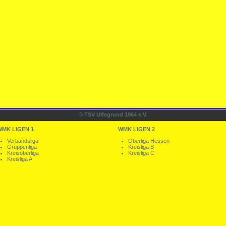
© TSV Ulfegrund 1964 e.V.
WMK LIGEN 1
WMK LIGEN 2
Verbandsliga
Oberliga Hessen
Gruppenliga
Kreisliga B
Kreisoberliga
Kreisliga C
Kreisliga A