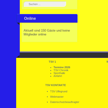
Online
Aktuell sind 150 Gäste und keine
Mitglieder online
TSV 1
Termine 2026
TSV Chronik
Sporthalle
Anfahrt
TSV KONTAKTE
TSV Ulfegrund
Webmaster
Datenschutzbeauftragter